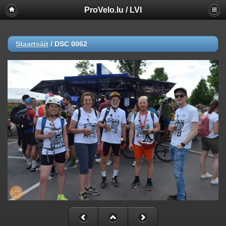
ProVelo.lu / LVI
Staartsäit
/
DSC 0062