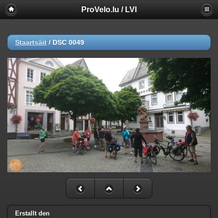
ProVelo.lu / LVI
Staartsäit
/
DSC 0049
Erstallt den