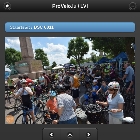
ProVelo.lu / LVI
Staartsäit
/
DSC 0011