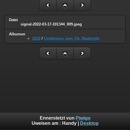
Datei
signal-2022-03-17-101344_009.jpeg
Albumen
2022
/
Conférence avec Ch. Najdovski
Ennerstetzt vun
Piwigo
Uweisen am :
Handy
|
Desktop