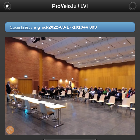
ProVelo.lu / LVI
Staartsäit
/
signal-2022-03-17-101344 009