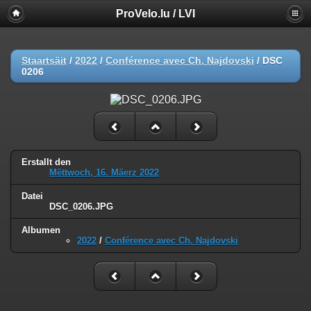
ProVelo.lu / LVI
Staartsäit
/
2022
/
Conférence avec Ch. Najdovski
/
DSC
0206
Erstallt den
Mëttwoch, 16. Mäerz 2022
Datei
DSC_0206.JPG
Albumen
2022
/
Conférence avec Ch. Najdovski