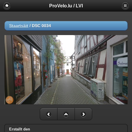
ProVelo.lu / LVI
Staartsäit
/
DSC 0034
Erstallt den