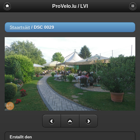
ProVelo.lu / LVI
Staartsäit
/
DSC 0029
Erstallt den