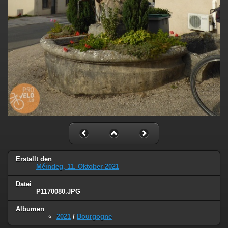
Erstallt den
Méindeg, 11. Oktober 2021
Datei
P1170080.JPG
Albumen
2021
/
Bourgogne