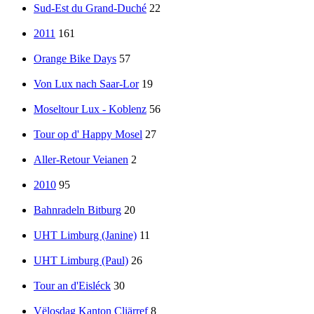
Sud-Est du Grand-Duché
22
2011
161
Orange Bike Days
57
Von Lux nach Saar-Lor
19
Moseltour Lux - Koblenz
56
Tour op d' Happy Mosel
27
Aller-Retour Veianen
2
2010
95
Bahnradeln Bitburg
20
UHT Limburg (Janine)
11
UHT Limburg (Paul)
26
Tour an d'Eisléck
30
Vëlosdag Kanton Cliärref
8