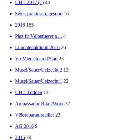
UHT 2017 (1)
44
Séier, praktesch, gesond
16
2016
165
Plaz fir Vëlosfuerer a ...
4
Luuchtenaktioun 2016
26
Vu Miersch an d'Stad
23
Musel/Sauer/Uelzecht 2
13
Musel/Sauer/Uelzecht 1
22
UHT Tödden
13
Ambassador Bike2Work
32
Vëloreparaturatelier
23
AG 2016
9
2015
79