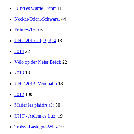
„Und es wurde Licht“
11
Neckar/Oden./Schwarz.
44
Fritures-Tour
6
UHT 2015 - 1, 2, 3, 4
18
2014
22
Vëlo op der Neier Bréck
22
2013
18
UHT 2013: Vennbahn
18
2012
109
Marier les plaisirs (3)
58
UHT - Ardennes Lux.
19
Troisv.-Bastogne-Wiltz
10