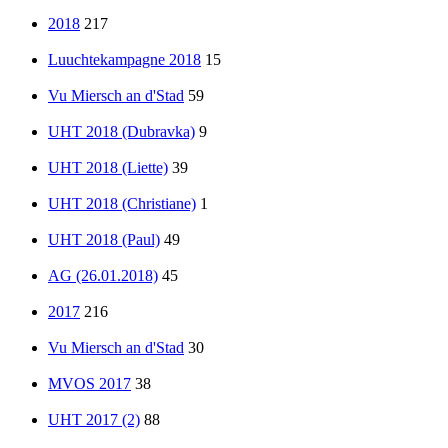
2018
217
Luuchtekampagne 2018
15
Vu Miersch an d'Stad
59
UHT 2018 (Dubravka)
9
UHT 2018 (Liette)
39
UHT 2018 (Christiane)
1
UHT 2018 (Paul)
49
AG (26.01.2018)
45
2017
216
Vu Miersch an d'Stad
30
MVOS 2017
38
UHT 2017 (2)
88