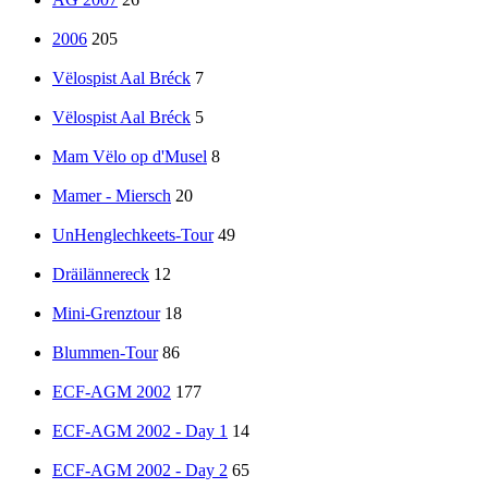
2006
205
Vëlospist Aal Bréck
7
Vëlospist Aal Bréck
5
Mam Vëlo op d'Musel
8
Mamer - Miersch
20
UnHenglechkeets-Tour
49
Dräilännereck
12
Mini-Grenztour
18
Blummen-Tour
86
ECF-AGM 2002
177
ECF-AGM 2002 - Day 1
14
ECF-AGM 2002 - Day 2
65