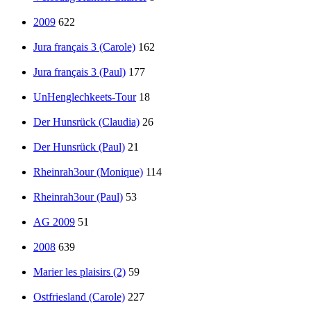
2009
622
Jura français 3 (Carole)
162
Jura français 3 (Paul)
177
UnHenglechkeets-Tour
18
Der Hunsrück (Claudia)
26
Der Hunsrück (Paul)
21
Rheinrah3our (Monique)
114
Rheinrah3our (Paul)
53
AG 2009
51
2008
639
Marier les plaisirs (2)
59
Ostfriesland (Carole)
227