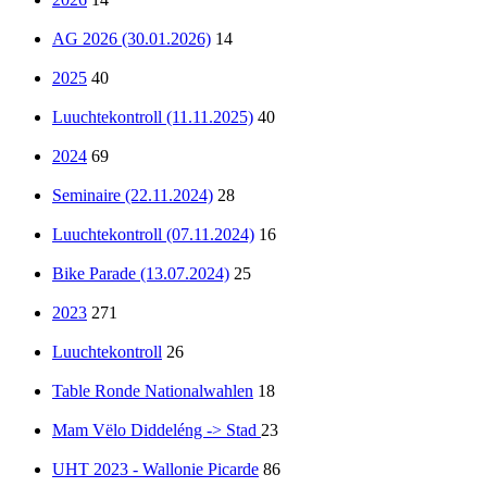
AG 2026 (30.01.2026)
14
2025
40
Luuchtekontroll (11.11.2025)
40
2024
69
Seminaire (22.11.2024)
28
Luuchtekontroll (07.11.2024)
16
Bike Parade (13.07.2024)
25
2023
271
Luuchtekontroll
26
Table Ronde Nationalwahlen
18
Mam Vëlo Diddeléng -> Stad
23
UHT 2023 - Wallonie Picarde
86