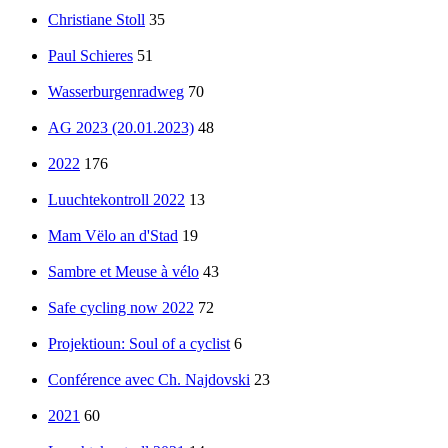
Christiane Stoll
35
Paul Schieres
51
Wasserburgenradweg
70
AG 2023 (20.01.2023)
48
2022
176
Luuchtekontroll 2022
13
Mam Vëlo an d'Stad
19
Sambre et Meuse à vélo
43
Safe cycling now 2022
72
Projektioun: Soul of a cyclist
6
Conférence avec Ch. Najdovski
23
2021
60