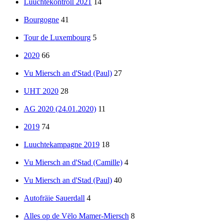
Luuchtekontroll 2021
14
Bourgogne
41
Tour de Luxembourg
5
2020
66
Vu Miersch an d'Stad (Paul)
27
UHT 2020
28
AG 2020 (24.01.2020)
11
2019
74
Luuchtekampagne 2019
18
Vu Miersch an d'Stad (Camille)
4
Vu Miersch an d'Stad (Paul)
40
Autofräie Sauerdall
4
Alles op de Vëlo Mamer-Miersch
8