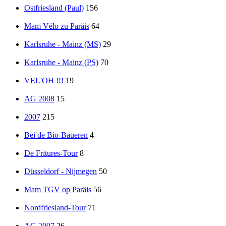
Ostfriesland (Paul)
156
Mam Vëlo zu Paräis
64
Karlsruhe - Mainz (MS)
29
Karlsruhe - Mainz (PS)
70
VEL'OH !!!
19
AG 2008
15
2007
215
Bei de Bio-Baueren
4
De Fritures-Tour
8
Düsseldorf - Nijmegen
50
Mam TGV op Paräis
56
Nordfriesland-Tour
71
AG 2007
26