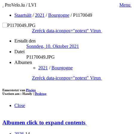
ProVelo.lu / LVI
Menu
Staartsäit
/
2021
/
Bourgogne
/
P1170049
Zeréck
data-iconpos="notext"
Virun
Erstallt den
Sonndeg, 10. Oktober 2021
Datei
P1170049.JPG
Albumen
2021
/
Bourgogne
Zeréck
data-iconpos="notext"
Virun
Ennerstetzt vun
Piwigo
Uweisen am :
Handy
|
Desktop
Close
Albumen
click to expand contents
2026
14