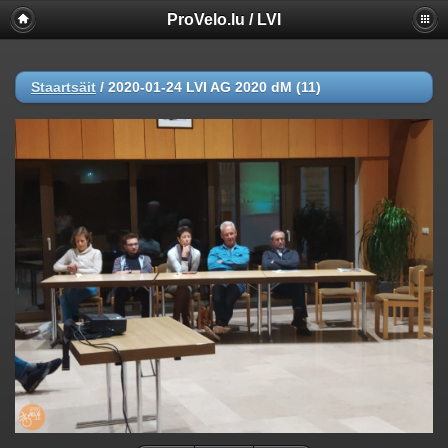
ProVelo.lu / LVI
Staartsäit
/
2020-01-24 LVI AG 2020 dM (11)