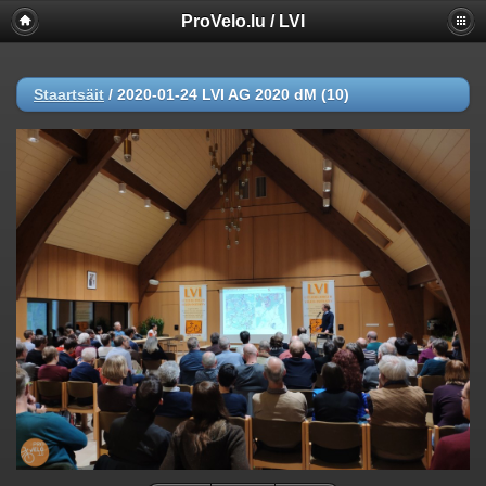
ProVelo.lu / LVI
Staartsäit
/
2020-01-24 LVI AG 2020 dM (10)