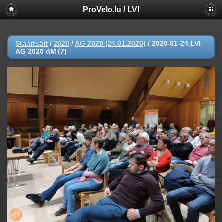
ProVelo.lu / LVI
Staartsäit
/
2020
/
AG 2020 (24.01.2020)
/
2020-01-24 LVI
AG 2020 dM (7)