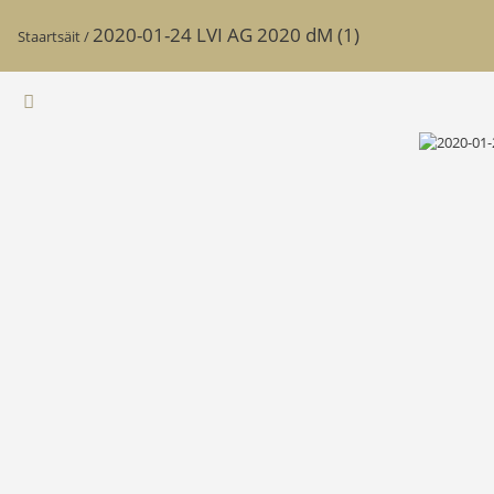
2020-01-24 LVI AG 2020 dM (1)
Staartsäit
/