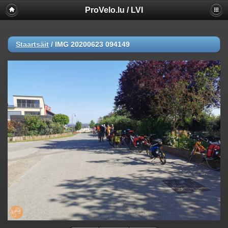
ProVelo.lu / LVI
Staartsäit
/
IMG 20200623 094149