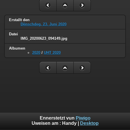
Erstallt den
Dënschdeg, 23. Juni 2020
Datei
IMG_20200623_094149.jpg
Albumen
2020
/
UHT 2020
Ennerstetzt vun
Piwigo
Uweisen am :
Handy
|
Desktop