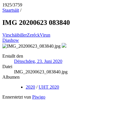
1925/3759
Staartsäit
/
IMG 20200623 083840
Virschäibiller
Zeréck
Virun
Diashow
Erstallt den
Dënschdeg, 23. Juni 2020
Datei
IMG_20200623_083840.jpg
Albumen
2020
/
UHT 2020
Ennerstetzt vun
Piwigo