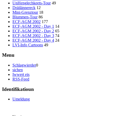
UnHenglechkeets-Tour
49
Dräilännereck
12
Mini-Grenztour
18
Blummen-Tour
86
ECF-AGM 2002
177
ECF-AGM 2002 - Day 1
14
ECF-AGM 2002 - Day 2
65
ECF-AGM 2002 - Day 3
74
ECF-AGM 2002 - Day 4
24
LVI-Info Cartoons
49
Menu
Schlagwierder
0
sichen
Iwwert eis
RSS-Feed
Identifikatioun
Umeldung