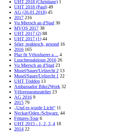
UHT 2018 (Christiane)
1
UHT 2018 (Paul)
49
AG (26.01.2018)
45
2017
216
Vu Miersch an d'Stad
30
MVOS 2017
38
UHT 2017 (2)
88
UHT 2017 (1)
44
Séier, praktesch, gesond
16
2016
165
Plaz fir Vëlosfuerer a ...
4
Luuchtenaktioun 2016
26
Vu Miersch an d'Stad
23
Musel/Sauer/Uelzecht 2
13
Musel/Sauer/Uelzecht 1
22
UHT Tödden
13
Ambassador Bike2Work
32
Vëloreparaturatelier
23
AG 2016
9
2015
79
„Und es wurde Licht“
11
Neckar/Oden./Schwarz.
44
Fritures-Tour
6
UHT 2015 - 1, 2, 3, 4
18
2014
22