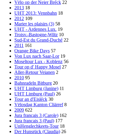
Vëlo op der Neier Bréck
22
2013
18
UHT 2013: Vennbahn
18
2012
109
Marier les plaisirs (3)
58
UHT - Ardennes Lux.
19
Troisv.-Bastogne-Wiltz
10
Sud-Est du Grand-Duché
22
2011
161
Orange Bike Days
57
Von Lux nach Saar-Lor
19
Moseltour Lux - Koblenz
56
Tour op d' Happy Mosel
27
Aller-Retour Veianen
2
2010
95
Bahnradeln Bitburg
20
UHT Limburg (Janine)
11
UHT Limburg (Paul)
26
Tour an d'Eisléck
30
Vëlosdag Kanton Cliärref
8
2009
622
Jura français 3 (Carole)
162
Jura français 3 (Paul)
177
UnHenglechkeets-Tour
18
Der Hunsrück (Claudia)
26