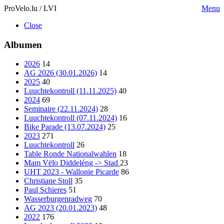
ProVelo.lu / LVI
Menu
Close
Albumen
2026
14
AG 2026 (30.01.2026)
14
2025
40
Luuchtekontroll (11.11.2025)
40
2024
69
Seminaire (22.11.2024)
28
Luuchtekontroll (07.11.2024)
16
Bike Parade (13.07.2024)
25
2023
271
Luuchtekontroll
26
Table Ronde Nationalwahlen
18
Mam Vëlo Diddeléng -> Stad
23
UHT 2023 - Wallonie Picarde
86
Christiane Stoll
35
Paul Schieres
51
Wasserburgenradweg
70
AG 2023 (20.01.2023)
48
2022
176