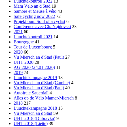
Luuchtekontroll 2022
13
Mam Vëlo an d'Stad
19
Sambre et Meuse à vélo
43
Safe cycling now 2022
72
Projektioun: Soul of a cyclist
6
Conférence avec Ch. Najdovski
23
2021
60
Luuchtekontroll 2021
14
Bourgogne
41
Tour de Luxembourg
5
2020
66
Vu Miersch an d'Stad (Paul)
27
UHT 2020
28
AG 2020 (24.01.2020)
11
2019
74
Luuchtekampagne 2019
18
Vu Miersch an d'Stad (Camille)
4
Vu Miersch an d'Stad (Paul)
40
Autofräie Sauerdall
4
Alles op de Vëlo Mamer-Miersch
8
2018
217
Luuchtekampagne 2018
15
Vu Miersch an d'Stad
59
UHT 2018 (Dubravka)
9
UHT 2018 (Liette)
39