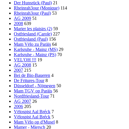
Der Hunsrück (Paul)
21
Rheinrah3our (Monique)
114
Rheinrah3our (Paul)
53
AG 2009
51
2008
639
Marier les plaisirs (2)
59
Ostfriesland (Carole)
227
Ostfriesland (Paul)
156
Mam Vëlo zu Paräis
64
Karlsruhe - Mainz (MS)
29
Karlsruhe - Mainz (PS)
70
VEL'OH !!!
19
AG 2008
15
2007
215
Bei de Bio-Baueren
4
De Fritures-Tour
8
Düsseldorf - Nijmegen
50
Mam TGV op Paräis
56
Nordfriesland-Tour
71
AG 2007
26
2006
205
Vëlospist Aal Bréck
7
Vëlospist Aal Bréck
5
Mam Vëlo op d'Musel
8
Mamer - Miersch
20