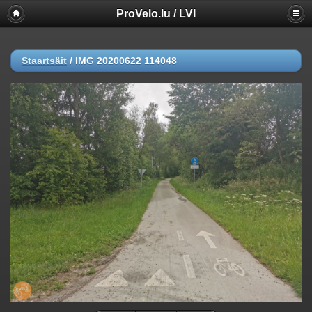
ProVelo.lu / LVI
Staartsäit
/
IMG 20200622 114048