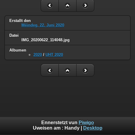
Erstallt den
Méindeg, 22. Juni 2020
Datei
IMG_20200622_114048.jpg
Albumen
2020
/
UHT 2020
Ennerstetzt vun
Piwigo
Uweisen am :
Handy
|
Desktop