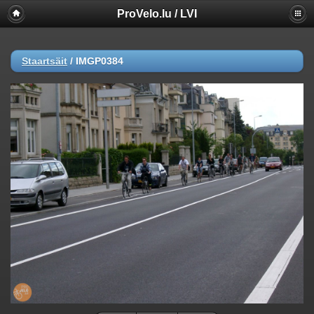
ProVelo.lu / LVI
Staartsäit
/
IMGP0384