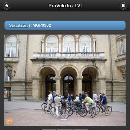
ProVelo.lu / LVI
Staartsäit
/
IMGP0382