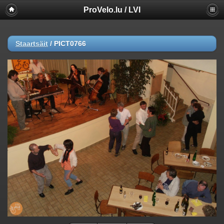
ProVelo.lu / LVI
Staartsäit
/
PICT0766