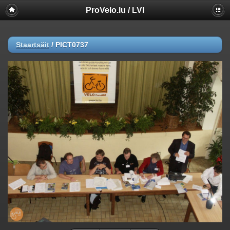
ProVelo.lu / LVI
Staartsäit
/
PICT0737