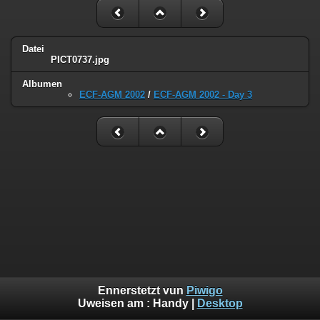
Datei
PICT0737.jpg
Albumen
ECF-AGM 2002
/
ECF-AGM 2002 - Day 3
Ennerstetzt vun
Piwigo
Uweisen am :
Handy
|
Desktop