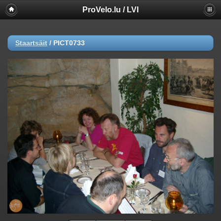
ProVelo.lu / LVI
Staartsäit
/
PICT0733