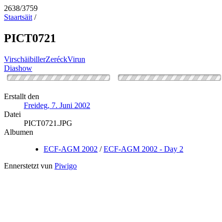
2638/3759
Staartsäit
/
PICT0721
Virschäibiller
Zeréck
Virun
Diashow
Erstallt den
Freideg, 7. Juni 2002
Datei
PICT0721.JPG
Albumen
ECF-AGM 2002
/
ECF-AGM 2002 - Day 2
Ennerstetzt vun
Piwigo