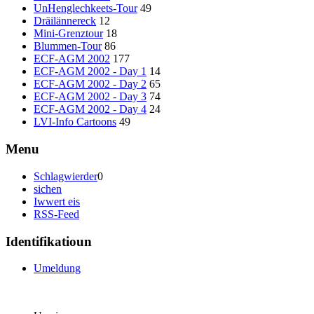
UnHenglechkeets-Tour
49
Dräilännereck
12
Mini-Grenztour
18
Blummen-Tour
86
ECF-AGM 2002
177
ECF-AGM 2002 - Day 1
14
ECF-AGM 2002 - Day 2
65
ECF-AGM 2002 - Day 3
74
ECF-AGM 2002 - Day 4
24
LVI-Info Cartoons
49
Menu
Schlagwierder
0
sichen
Iwwert eis
RSS-Feed
Identifikatioun
Umeldung