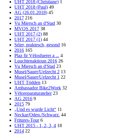
UHT 2018 (Christiane)
1
UHT 2018 (Paul)
49
AG (26.01.2018)
45
2017
216
Vu Miersch an d'Stad
30
MVOS 2017
38
UHT 2017 (2)
88
UHT 2017 (1)
44
Séier, praktesch, gesond
16
2016
165
Plaz fir Vëlosfuerer a ...
4
Luuchtenaktioun 2016
26
Vu Miersch an d'Stad
23
Musel/Sauer/Uelzecht 2
13
Musel/Sauer/Uelzecht 1
22
UHT Tödden
13
Ambassador Bike2Work
32
Vëloreparaturatelier
23
AG 2016
9
2015
79
„Und es wurde Licht“
11
Neckar/Oden./Schwarz.
44
Fritures-Tour
6
UHT 2015 - 1, 2, 3, 4
18
2014
22