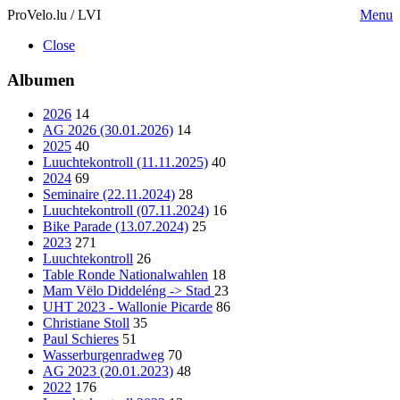
ProVelo.lu / LVI
Menu
Close
Albumen
2026
14
AG 2026 (30.01.2026)
14
2025
40
Luuchtekontroll (11.11.2025)
40
2024
69
Seminaire (22.11.2024)
28
Luuchtekontroll (07.11.2024)
16
Bike Parade (13.07.2024)
25
2023
271
Luuchtekontroll
26
Table Ronde Nationalwahlen
18
Mam Vëlo Diddeléng -> Stad
23
UHT 2023 - Wallonie Picarde
86
Christiane Stoll
35
Paul Schieres
51
Wasserburgenradweg
70
AG 2023 (20.01.2023)
48
2022
176