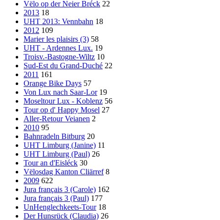
Vëlo op der Neier Bréck
22
2013
18
UHT 2013: Vennbahn
18
2012
109
Marier les plaisirs (3)
58
UHT - Ardennes Lux.
19
Troisv.-Bastogne-Wiltz
10
Sud-Est du Grand-Duché
22
2011
161
Orange Bike Days
57
Von Lux nach Saar-Lor
19
Moseltour Lux - Koblenz
56
Tour op d' Happy Mosel
27
Aller-Retour Veianen
2
2010
95
Bahnradeln Bitburg
20
UHT Limburg (Janine)
11
UHT Limburg (Paul)
26
Tour an d'Eisléck
30
Vëlosdag Kanton Cliärref
8
2009
622
Jura français 3 (Carole)
162
Jura français 3 (Paul)
177
UnHenglechkeets-Tour
18
Der Hunsrück (Claudia)
26