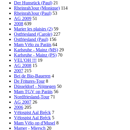
Der Hunsrück (Paul)
21
Rheinrah3our (Monique)
114
Rheinrah3our (Paul)
53
AG 2009
51
2008
639
Marier les plaisirs (2)
59
Ostfriesland (Carole)
227
Ostfriesland (Paul)
156
Mam Vëlo zu Paräis
64
Karlsruhe - Mainz (MS)
29
Karlsruhe - Mainz (PS)
70
VEL'OH !!!
19
AG 2008
15
2007
215
Bei de Bio-Baueren
4
De Fritures-Tour
8
Düsseldorf - Nijmegen
50
Mam TGV op Paräis
56
Nordfriesland-Tour
71
AG 2007
26
2006
205
Vëlospist Aal Bréck
7
Vëlospist Aal Bréck
5
Mam Vëlo op d'Musel
8
Mamer - Miersch
20