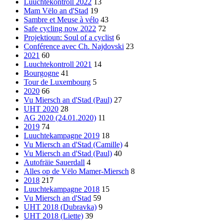
Luuchtekontroll 2022
13
Mam Vëlo an d'Stad
19
Sambre et Meuse à vélo
43
Safe cycling now 2022
72
Projektioun: Soul of a cyclist
6
Conférence avec Ch. Najdovski
23
2021
60
Luuchtekontroll 2021
14
Bourgogne
41
Tour de Luxembourg
5
2020
66
Vu Miersch an d'Stad (Paul)
27
UHT 2020
28
AG 2020 (24.01.2020)
11
2019
74
Luuchtekampagne 2019
18
Vu Miersch an d'Stad (Camille)
4
Vu Miersch an d'Stad (Paul)
40
Autofräie Sauerdall
4
Alles op de Vëlo Mamer-Miersch
8
2018
217
Luuchtekampagne 2018
15
Vu Miersch an d'Stad
59
UHT 2018 (Dubravka)
9
UHT 2018 (Liette)
39