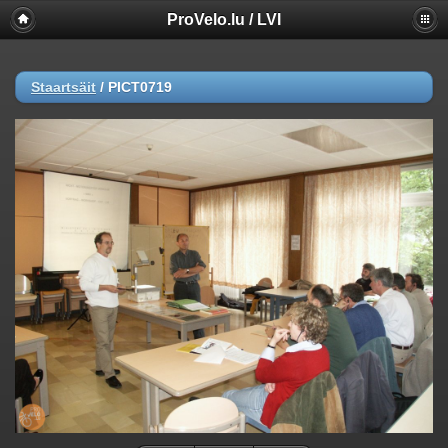
ProVelo.lu / LVI
Staartsäit
/
PICT0719