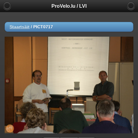
ProVelo.lu / LVI
Staartsäit
/
PICT0717