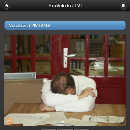
ProVelo.lu / LVI
Staartsäit
/
PICT0716