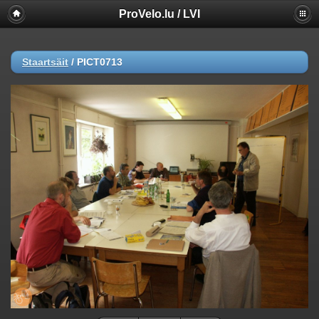
ProVelo.lu / LVI
Staartsäit
/
PICT0713