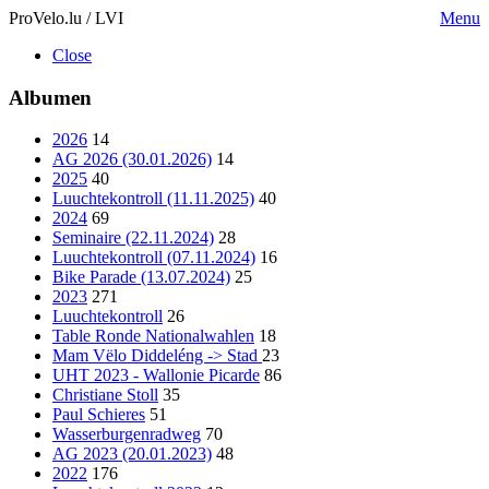
ProVelo.lu / LVI
Menu
Close
Albumen
2026
14
AG 2026 (30.01.2026)
14
2025
40
Luuchtekontroll (11.11.2025)
40
2024
69
Seminaire (22.11.2024)
28
Luuchtekontroll (07.11.2024)
16
Bike Parade (13.07.2024)
25
2023
271
Luuchtekontroll
26
Table Ronde Nationalwahlen
18
Mam Vëlo Diddeléng -> Stad
23
UHT 2023 - Wallonie Picarde
86
Christiane Stoll
35
Paul Schieres
51
Wasserburgenradweg
70
AG 2023 (20.01.2023)
48
2022
176