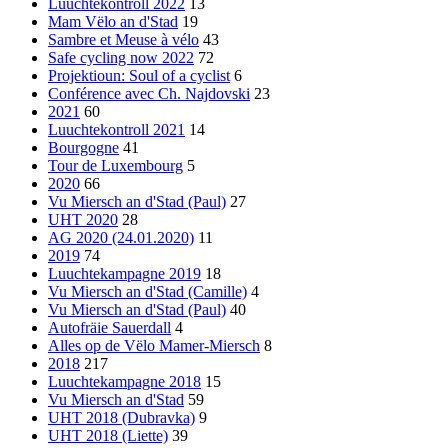
Luuchtekontroll 2022
13
Mam Vëlo an d'Stad
19
Sambre et Meuse à vélo
43
Safe cycling now 2022
72
Projektioun: Soul of a cyclist
6
Conférence avec Ch. Najdovski
23
2021
60
Luuchtekontroll 2021
14
Bourgogne
41
Tour de Luxembourg
5
2020
66
Vu Miersch an d'Stad (Paul)
27
UHT 2020
28
AG 2020 (24.01.2020)
11
2019
74
Luuchtekampagne 2019
18
Vu Miersch an d'Stad (Camille)
4
Vu Miersch an d'Stad (Paul)
40
Autofräie Sauerdall
4
Alles op de Vëlo Mamer-Miersch
8
2018
217
Luuchtekampagne 2018
15
Vu Miersch an d'Stad
59
UHT 2018 (Dubravka)
9
UHT 2018 (Liette)
39