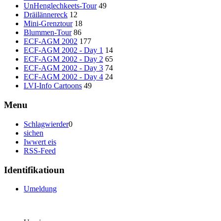
UnHenglechkeets-Tour
49
Dräilännereck
12
Mini-Grenztour
18
Blummen-Tour
86
ECF-AGM 2002
177
ECF-AGM 2002 - Day 1
14
ECF-AGM 2002 - Day 2
65
ECF-AGM 2002 - Day 3
74
ECF-AGM 2002 - Day 4
24
LVI-Info Cartoons
49
Menu
Schlagwierder
0
sichen
Iwwert eis
RSS-Feed
Identifikatioun
Umeldung