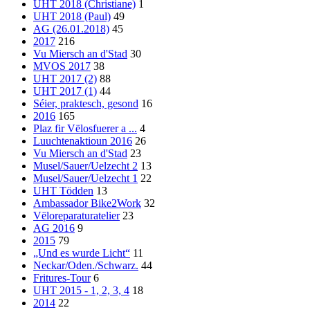
UHT 2018 (Christiane)
1
UHT 2018 (Paul)
49
AG (26.01.2018)
45
2017
216
Vu Miersch an d'Stad
30
MVOS 2017
38
UHT 2017 (2)
88
UHT 2017 (1)
44
Séier, praktesch, gesond
16
2016
165
Plaz fir Vëlosfuerer a ...
4
Luuchtenaktioun 2016
26
Vu Miersch an d'Stad
23
Musel/Sauer/Uelzecht 2
13
Musel/Sauer/Uelzecht 1
22
UHT Tödden
13
Ambassador Bike2Work
32
Vëloreparaturatelier
23
AG 2016
9
2015
79
„Und es wurde Licht“
11
Neckar/Oden./Schwarz.
44
Fritures-Tour
6
UHT 2015 - 1, 2, 3, 4
18
2014
22