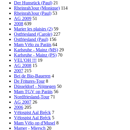
Der Hunsrück (Paul)
21
Rheinrah3our (Monique)
114
Rheinrah3our (Paul)
53
AG 2009
51
2008
639
Marier les plaisirs (2)
59
Ostfriesland (Carole)
227
Ostfriesland (Paul)
156
Mam Vëlo zu Paräis
64
Karlsruhe - Mainz (MS)
29
Karlsruhe - Mainz (PS)
70
VEL'OH !!!
19
AG 2008
15
2007
215
Bei de Bio-Baueren
4
De Fritures-Tour
8
Düsseldorf - Nijmegen
50
Mam TGV op Paräis
56
Nordfriesland-Tour
71
AG 2007
26
2006
205
Vëlospist Aal Bréck
7
Vëlospist Aal Bréck
5
Mam Vëlo op d'Musel
8
Mamer - Miersch
20