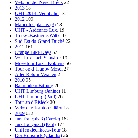
Vëlo op der Neier Bréck
22
2013
18
UHT 2013: Vennbahn
18
2012
109
Marier les plaisirs (3)
58
UHT - Ardennes Lux.
19
Troisv.-Bastogne-Wiltz
10
Sud-Est du Grand-Duché
22
2011
161
Orange Bike Days
57
Von Lux nach Saar-Lor
19
Moseltour Lux - Koblenz
56
Tour op d' Happy Mosel
27
Aller-Retour Veianen
2
2010
95
Bahnradeln Bitburg
20
UHT Limburg (Janine)
11
UHT Limburg (Paul)
26
Tour an d'Eisléck
30
Vëlosdag Kanton Cliärref
8
2009
622
Jura français 3 (Carole)
162
Jura français 3 (Paul)
177
UnHenglechkeets-Tour
18
Der Hunsrück (Claudia)
26