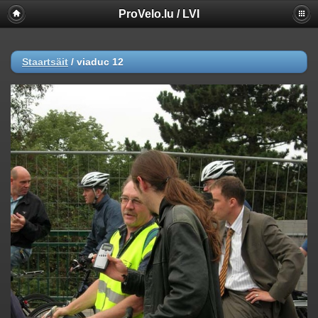
ProVelo.lu / LVI
Staartsäit
/
viaduc 12