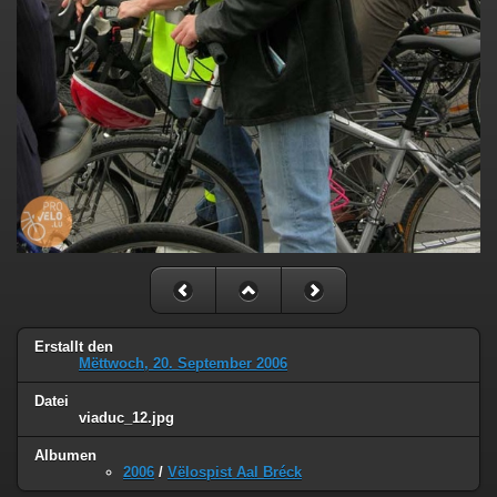
Erstallt den
Mëttwoch, 20. September 2006
Datei
viaduc_12.jpg
Albumen
2006
/
Vëlospist Aal Bréck