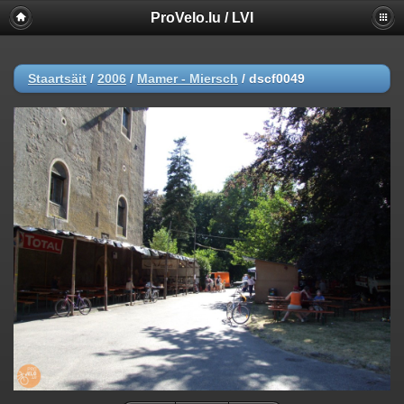
ProVelo.lu / LVI
Staartsäit
/
2006
/
Mamer - Miersch
/
dscf0049