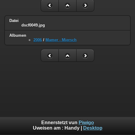
Datei
dscf0049.jpg
Albumen
2006
/
Mamer - Miersch
Ennerstetzt vun
Piwigo
Uweisen am :
Handy
|
Desktop