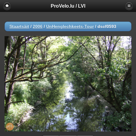
ProVelo.lu / LVI
Staartsäit
/
2006
/
UnHenglechkeets-Tour
/
dscf0593