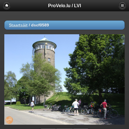
ProVelo.lu / LVI
Staartsäit
/
dscf0589