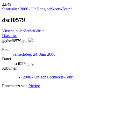
22/49
Staartsäit
/
2006
/
UnHenglechkeets-Tour
/
dscf0579
Virschäibiller
Zeréck
Virun
Diashow
Erstallt den
Samschdeg, 24. Juni 2006
Datei
dscf0579.jpg
Albumen
2006
/
UnHenglechkeets-Tour
Ennerstetzt vun
Piwigo