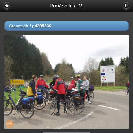
ProVelo.lu / LVI
Staartsäit
/
p4298336