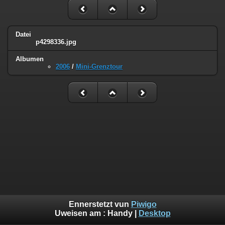
Datei
p4298336.jpg
Albumen
2006
/
Mini-Grenztour
Ennerstetzt vun
Piwigo
Uweisen am :
Handy
|
Desktop