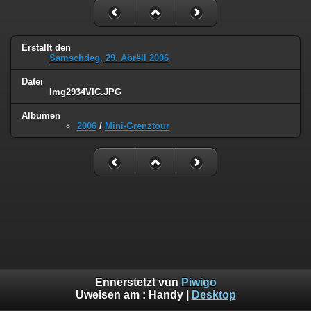
Erstallt den
Samschdeg, 29. Abrëll 2006
Datei
Img2934VIC.JPG
Albumen
2006
/
Mini-Grenztour
Ennerstetzt vun
Piwigo
Uweisen am :
Handy
|
Desktop