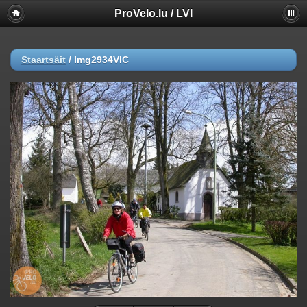
ProVelo.lu / LVI
Staartsäit
/
Img2934VIC