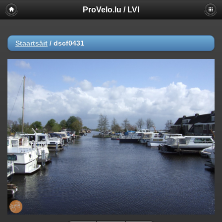
ProVelo.lu / LVI
Staartsäit
/
dscf0431