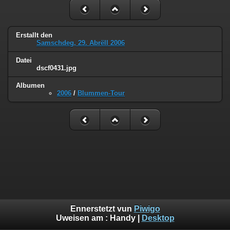
Erstallt den
Samschdeg, 29. Abrëll 2006
Datei
dscf0431.jpg
Albumen
2006
/
Blummen-Tour
Ennerstetzt vun
Piwigo
Uweisen am :
Handy
|
Desktop