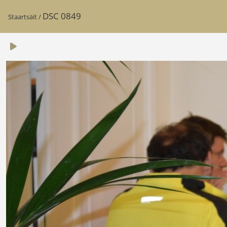
DSC 0849
Staartsäit
/