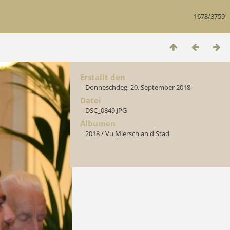
1678/3759
Erstallt den
Donneschdeg, 20. September 2018
Datei
DSC_0849.JPG
Albumen
2018
/
Vu Miersch an d'Stad