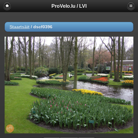
ProVelo.lu / LVI
Staartsäit
/
dscf0396