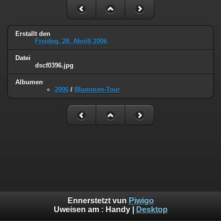
Erstallt den
Freideg, 28. Abrëll 2006
Datei
dscf0396.jpg
Albumen
2006
/
Blummen-Tour
Ennerstetzt vun
Piwigo
Uweisen am :
Handy
|
Desktop