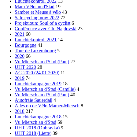
Luuchtekontroll 2022
13
Mam Vëlo an d'Stad
19
Sambre et Meuse à vélo
43
Safe cycling now 2022
72
Projektioun: Soul of a cyclist
6
Conférence avec Ch. Najdovski
23
2021
60
Luuchtekontroll 2021
14
Bourgogne
41
Tour de Luxembourg
5
2020
66
Vu Miersch an d'Stad (Paul)
27
UHT 2020
28
AG 2020 (24.01.2020)
11
2019
74
Luuchtekampagne 2019
18
Vu Miersch an d'Stad (Camille)
4
Vu Miersch an d'Stad (Paul)
40
Autofräie Sauerdall
4
Alles op de Vëlo Mamer-Miersch
8
2018
217
Luuchtekampagne 2018
15
Vu Miersch an d'Stad
59
UHT 2018 (Dubravka)
9
UHT 2018 (Liette)
39