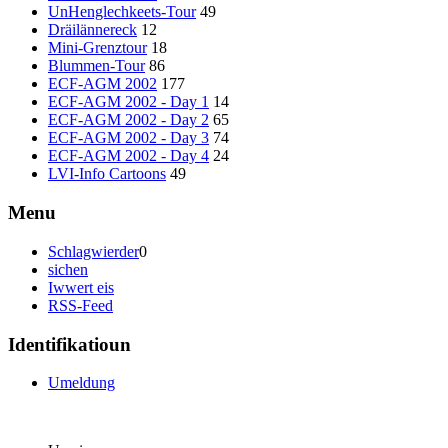
UnHenglechkeets-Tour
49
Dräilännereck
12
Mini-Grenztour
18
Blummen-Tour
86
ECF-AGM 2002
177
ECF-AGM 2002 - Day 1
14
ECF-AGM 2002 - Day 2
65
ECF-AGM 2002 - Day 3
74
ECF-AGM 2002 - Day 4
24
LVI-Info Cartoons
49
Menu
Schlagwierder
0
sichen
Iwwert eis
RSS-Feed
Identifikatioun
Umeldung