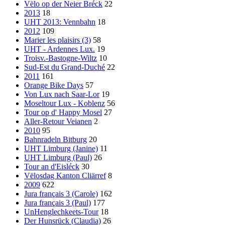
Vëlo op der Neier Bréck
22
2013
18
UHT 2013: Vennbahn
18
2012
109
Marier les plaisirs (3)
58
UHT - Ardennes Lux.
19
Troisv.-Bastogne-Wiltz
10
Sud-Est du Grand-Duché
22
2011
161
Orange Bike Days
57
Von Lux nach Saar-Lor
19
Moseltour Lux - Koblenz
56
Tour op d' Happy Mosel
27
Aller-Retour Veianen
2
2010
95
Bahnradeln Bitburg
20
UHT Limburg (Janine)
11
UHT Limburg (Paul)
26
Tour an d'Eisléck
30
Vëlosdag Kanton Cliärref
8
2009
622
Jura français 3 (Carole)
162
Jura français 3 (Paul)
177
UnHenglechkeets-Tour
18
Der Hunsrück (Claudia)
26