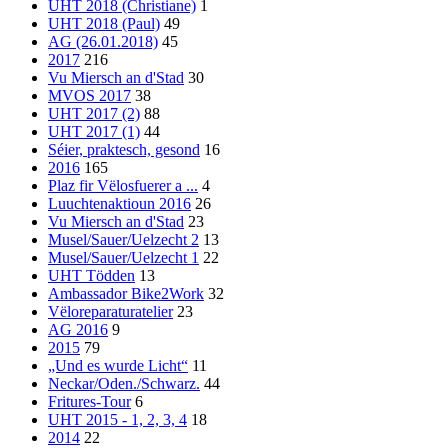
UHT 2018 (Christiane)
1
UHT 2018 (Paul)
49
AG (26.01.2018)
45
2017
216
Vu Miersch an d'Stad
30
MVOS 2017
38
UHT 2017 (2)
88
UHT 2017 (1)
44
Séier, praktesch, gesond
16
2016
165
Plaz fir Vëlosfuerer a ...
4
Luuchtenaktioun 2016
26
Vu Miersch an d'Stad
23
Musel/Sauer/Uelzecht 2
13
Musel/Sauer/Uelzecht 1
22
UHT Tödden
13
Ambassador Bike2Work
32
Vëloreparaturatelier
23
AG 2016
9
2015
79
„Und es wurde Licht“
11
Neckar/Oden./Schwarz.
44
Fritures-Tour
6
UHT 2015 - 1, 2, 3, 4
18
2014
22