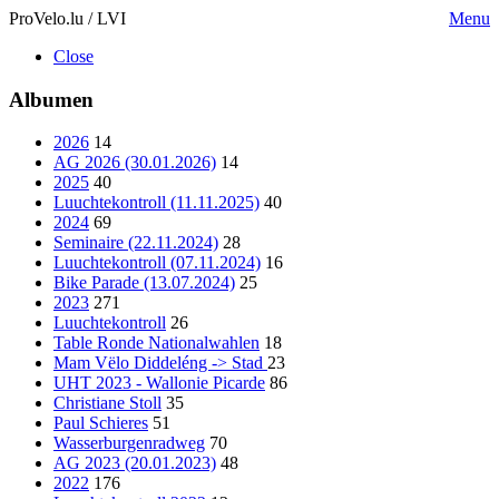
ProVelo.lu / LVI
Menu
Close
Albumen
2026
14
AG 2026 (30.01.2026)
14
2025
40
Luuchtekontroll (11.11.2025)
40
2024
69
Seminaire (22.11.2024)
28
Luuchtekontroll (07.11.2024)
16
Bike Parade (13.07.2024)
25
2023
271
Luuchtekontroll
26
Table Ronde Nationalwahlen
18
Mam Vëlo Diddeléng -> Stad
23
UHT 2023 - Wallonie Picarde
86
Christiane Stoll
35
Paul Schieres
51
Wasserburgenradweg
70
AG 2023 (20.01.2023)
48
2022
176