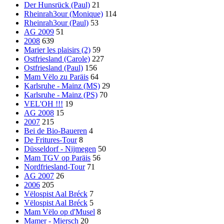
Der Hunsrück (Paul)
21
Rheinrah3our (Monique)
114
Rheinrah3our (Paul)
53
AG 2009
51
2008
639
Marier les plaisirs (2)
59
Ostfriesland (Carole)
227
Ostfriesland (Paul)
156
Mam Vëlo zu Paräis
64
Karlsruhe - Mainz (MS)
29
Karlsruhe - Mainz (PS)
70
VEL'OH !!!
19
AG 2008
15
2007
215
Bei de Bio-Baueren
4
De Fritures-Tour
8
Düsseldorf - Nijmegen
50
Mam TGV op Paräis
56
Nordfriesland-Tour
71
AG 2007
26
2006
205
Vëlospist Aal Bréck
7
Vëlospist Aal Bréck
5
Mam Vëlo op d'Musel
8
Mamer - Miersch
20