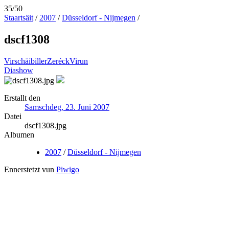
35/50
Staartsäit
/
2007
/
Düsseldorf - Nijmegen
/
dscf1308
Virschäibiller
Zeréck
Virun
Diashow
Erstallt den
Samschdeg, 23. Juni 2007
Datei
dscf1308.jpg
Albumen
2007
/
Düsseldorf - Nijmegen
Ennerstetzt vun
Piwigo