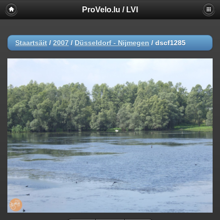
ProVelo.lu / LVI
Staartsäit
/
2007
/
Düsseldorf - Nijmegen
/
dscf1285