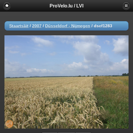
ProVelo.lu / LVI
Staartsäit
/
2007
/
Düsseldorf - Nijmegen
/
dscf1283