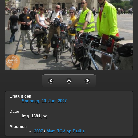
Erstallt den
Sonndeg, 10. Juni 2007
Datei
img_1684.jpg
Albumen
2007
/
Mam TGV op Paräis