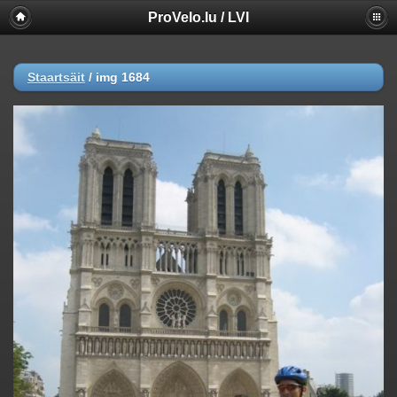
ProVelo.lu / LVI
Staartsäit
/
img 1684