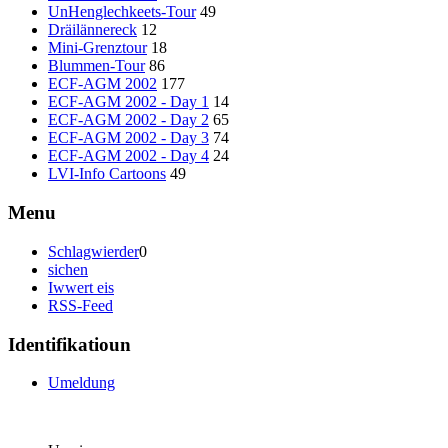
UnHenglechkeets-Tour
49
Dräilännereck
12
Mini-Grenztour
18
Blummen-Tour
86
ECF-AGM 2002
177
ECF-AGM 2002 - Day 1
14
ECF-AGM 2002 - Day 2
65
ECF-AGM 2002 - Day 3
74
ECF-AGM 2002 - Day 4
24
LVI-Info Cartoons
49
Menu
Schlagwierder
0
sichen
Iwwert eis
RSS-Feed
Identifikatioun
Umeldung