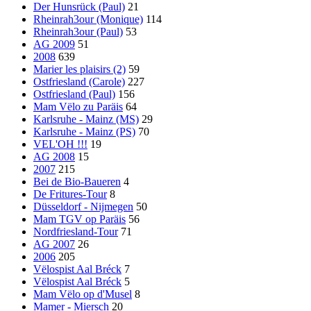
Der Hunsrück (Paul)
21
Rheinrah3our (Monique)
114
Rheinrah3our (Paul)
53
AG 2009
51
2008
639
Marier les plaisirs (2)
59
Ostfriesland (Carole)
227
Ostfriesland (Paul)
156
Mam Vëlo zu Paräis
64
Karlsruhe - Mainz (MS)
29
Karlsruhe - Mainz (PS)
70
VEL'OH !!!
19
AG 2008
15
2007
215
Bei de Bio-Baueren
4
De Fritures-Tour
8
Düsseldorf - Nijmegen
50
Mam TGV op Paräis
56
Nordfriesland-Tour
71
AG 2007
26
2006
205
Vëlospist Aal Bréck
7
Vëlospist Aal Bréck
5
Mam Vëlo op d'Musel
8
Mamer - Miersch
20