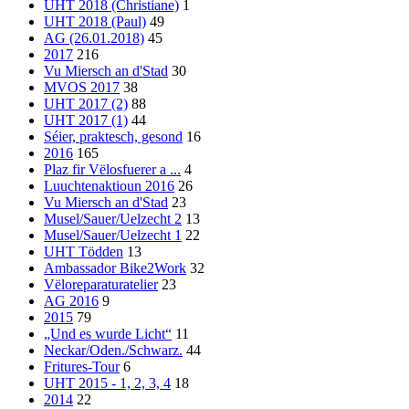
UHT 2018 (Christiane)
1
UHT 2018 (Paul)
49
AG (26.01.2018)
45
2017
216
Vu Miersch an d'Stad
30
MVOS 2017
38
UHT 2017 (2)
88
UHT 2017 (1)
44
Séier, praktesch, gesond
16
2016
165
Plaz fir Vëlosfuerer a ...
4
Luuchtenaktioun 2016
26
Vu Miersch an d'Stad
23
Musel/Sauer/Uelzecht 2
13
Musel/Sauer/Uelzecht 1
22
UHT Tödden
13
Ambassador Bike2Work
32
Vëloreparaturatelier
23
AG 2016
9
2015
79
„Und es wurde Licht“
11
Neckar/Oden./Schwarz.
44
Fritures-Tour
6
UHT 2015 - 1, 2, 3, 4
18
2014
22