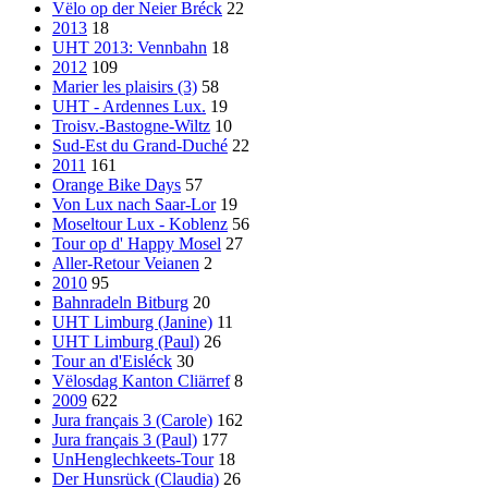
Vëlo op der Neier Bréck
22
2013
18
UHT 2013: Vennbahn
18
2012
109
Marier les plaisirs (3)
58
UHT - Ardennes Lux.
19
Troisv.-Bastogne-Wiltz
10
Sud-Est du Grand-Duché
22
2011
161
Orange Bike Days
57
Von Lux nach Saar-Lor
19
Moseltour Lux - Koblenz
56
Tour op d' Happy Mosel
27
Aller-Retour Veianen
2
2010
95
Bahnradeln Bitburg
20
UHT Limburg (Janine)
11
UHT Limburg (Paul)
26
Tour an d'Eisléck
30
Vëlosdag Kanton Cliärref
8
2009
622
Jura français 3 (Carole)
162
Jura français 3 (Paul)
177
UnHenglechkeets-Tour
18
Der Hunsrück (Claudia)
26