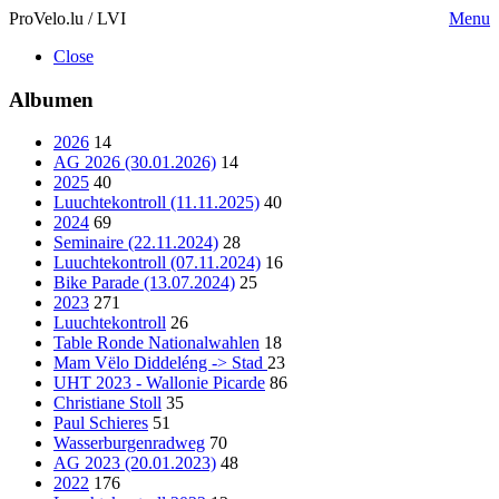
ProVelo.lu / LVI
Menu
Close
Albumen
2026
14
AG 2026 (30.01.2026)
14
2025
40
Luuchtekontroll (11.11.2025)
40
2024
69
Seminaire (22.11.2024)
28
Luuchtekontroll (07.11.2024)
16
Bike Parade (13.07.2024)
25
2023
271
Luuchtekontroll
26
Table Ronde Nationalwahlen
18
Mam Vëlo Diddeléng -> Stad
23
UHT 2023 - Wallonie Picarde
86
Christiane Stoll
35
Paul Schieres
51
Wasserburgenradweg
70
AG 2023 (20.01.2023)
48
2022
176