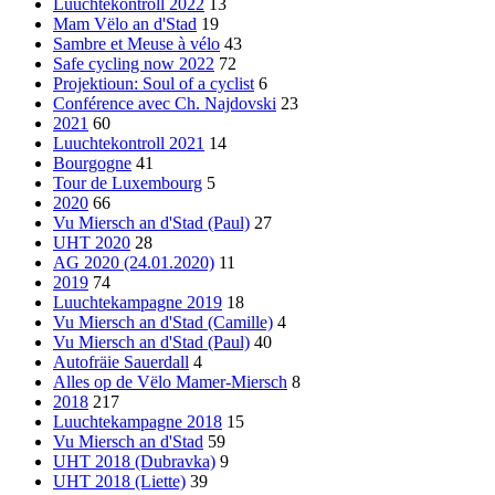
Luuchtekontroll 2022
13
Mam Vëlo an d'Stad
19
Sambre et Meuse à vélo
43
Safe cycling now 2022
72
Projektioun: Soul of a cyclist
6
Conférence avec Ch. Najdovski
23
2021
60
Luuchtekontroll 2021
14
Bourgogne
41
Tour de Luxembourg
5
2020
66
Vu Miersch an d'Stad (Paul)
27
UHT 2020
28
AG 2020 (24.01.2020)
11
2019
74
Luuchtekampagne 2019
18
Vu Miersch an d'Stad (Camille)
4
Vu Miersch an d'Stad (Paul)
40
Autofräie Sauerdall
4
Alles op de Vëlo Mamer-Miersch
8
2018
217
Luuchtekampagne 2018
15
Vu Miersch an d'Stad
59
UHT 2018 (Dubravka)
9
UHT 2018 (Liette)
39