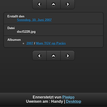
Erstallt den
Sonndeg, 10. Juni 2007
Datei
dscf1228.jpg
Albumen
2007
/
Mam TGV op Paräis
Ennerstetzt vun
Piwigo
Uweisen am :
Handy
|
Desktop