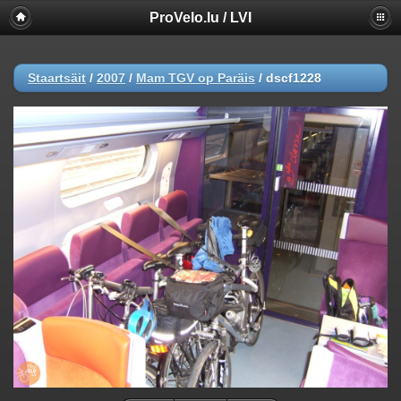
ProVelo.lu / LVI
Staartsäit
/
2007
/
Mam TGV op Paräis
/
dscf1228