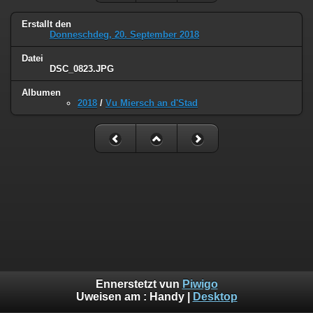
Erstallt den
Donneschdeg, 20. September 2018
Datei
DSC_0823.JPG
Albumen
2018
/
Vu Miersch an d'Stad
Ennerstetzt vun
Piwigo
Uweisen am :
Handy
|
Desktop