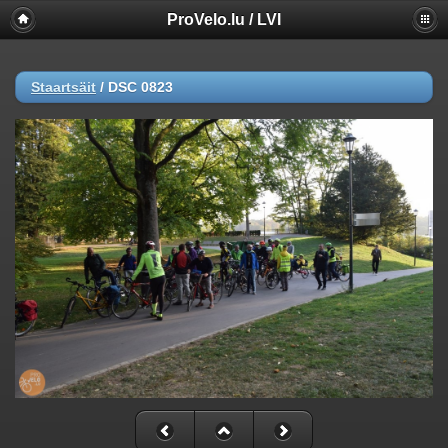
ProVelo.lu / LVI
Staartsäit
/
DSC 0823