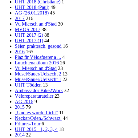
UHT 2018 (Christiane)
1
UHT 2018 (Paul)
49
AG (26.01.2018)
45
2017
216
Vu Miersch an d'Stad
30
MVOS 2017
38
UHT 2017 (2)
88
UHT 2017 (1)
44
Séier, praktesch, gesond
16
2016
165
Plaz fir Vëlosfuerer a ...
4
Luuchtenaktioun 2016
26
Vu Miersch an d'Stad
23
Musel/Sauer/Uelzecht 2
13
Musel/Sauer/Uelzecht 1
22
UHT Tödden
13
Ambassador Bike2Work
32
Vëloreparaturatelier
23
AG 2016
9
2015
79
„Und es wurde Licht“
11
Neckar/Oden./Schwarz.
44
Fritures-Tour
6
UHT 2015 - 1, 2, 3, 4
18
2014
22