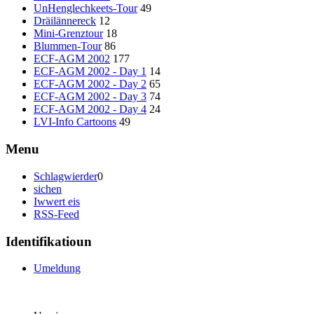
UnHenglechkeets-Tour
49
Dräilännereck
12
Mini-Grenztour
18
Blummen-Tour
86
ECF-AGM 2002
177
ECF-AGM 2002 - Day 1
14
ECF-AGM 2002 - Day 2
65
ECF-AGM 2002 - Day 3
74
ECF-AGM 2002 - Day 4
24
LVI-Info Cartoons
49
Menu
Schlagwierder
0
sichen
Iwwert eis
RSS-Feed
Identifikatioun
Umeldung