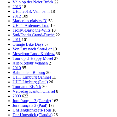
Vëlo op der Neier Bréck
22
2013
18
UHT 2013: Vennbahn
18
2012
109
Marier les plaisirs (3)
58
UHT - Ardennes Lux.
19
Troisv.-Bastogne-Wiltz
10
Sud-Est du Grand-Duché
22
2011
161
Orange Bike Days
57
Von Lux nach Saar-Lor
19
Moseltour Lux - Koblenz
56
Tour op d' Happy Mosel
27
Aller-Retour Veianen
2
2010
95
Bahnradeln Bitburg
20
UHT Limburg (Janine)
11
UHT Limburg (Paul)
26
Tour an d'Eisléck
30
Vëlosdag Kanton Cliärref
8
2009
622
Jura français 3 (Carole)
162
Jura français 3 (Paul)
177
UnHenglechkeets-Tour
18
Der Hunsrück (Claudia)
26