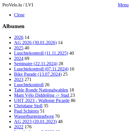
ProVelo.lu / LVI
Menu
Close
Albumen
2026
14
AG 2026 (30.01.2026)
14
2025
40
Luuchtekontroll (11.11.2025)
40
2024
69
Seminaire (22.11.2024)
28
Luuchtekontroll (07.11.2024)
16
Bike Parade (13.07.2024)
25
2023
271
Luuchtekontroll
26
Table Ronde Nationalwahlen
18
Mam Vëlo Diddeléng -> Stad
23
UHT 2023 - Wallonie Picarde
86
Christiane Stoll
35
Paul Schieres
51
Wasserburgenradweg
70
AG 2023 (20.01.2023)
48
2022
176