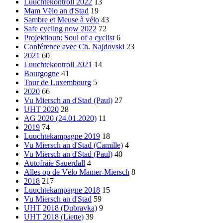
Luuchtekontroll 2022
13
Mam Vëlo an d'Stad
19
Sambre et Meuse à vélo
43
Safe cycling now 2022
72
Projektioun: Soul of a cyclist
6
Conférence avec Ch. Najdovski
23
2021
60
Luuchtekontroll 2021
14
Bourgogne
41
Tour de Luxembourg
5
2020
66
Vu Miersch an d'Stad (Paul)
27
UHT 2020
28
AG 2020 (24.01.2020)
11
2019
74
Luuchtekampagne 2019
18
Vu Miersch an d'Stad (Camille)
4
Vu Miersch an d'Stad (Paul)
40
Autofräie Sauerdall
4
Alles op de Vëlo Mamer-Miersch
8
2018
217
Luuchtekampagne 2018
15
Vu Miersch an d'Stad
59
UHT 2018 (Dubravka)
9
UHT 2018 (Liette)
39