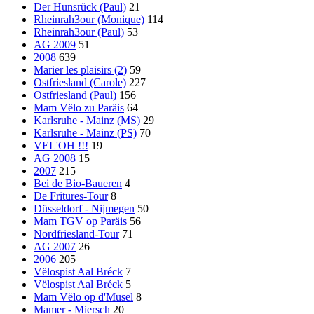
Der Hunsrück (Paul)
21
Rheinrah3our (Monique)
114
Rheinrah3our (Paul)
53
AG 2009
51
2008
639
Marier les plaisirs (2)
59
Ostfriesland (Carole)
227
Ostfriesland (Paul)
156
Mam Vëlo zu Paräis
64
Karlsruhe - Mainz (MS)
29
Karlsruhe - Mainz (PS)
70
VEL'OH !!!
19
AG 2008
15
2007
215
Bei de Bio-Baueren
4
De Fritures-Tour
8
Düsseldorf - Nijmegen
50
Mam TGV op Paräis
56
Nordfriesland-Tour
71
AG 2007
26
2006
205
Vëlospist Aal Bréck
7
Vëlospist Aal Bréck
5
Mam Vëlo op d'Musel
8
Mamer - Miersch
20