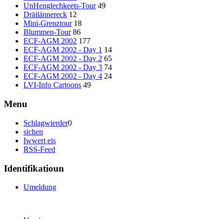
UnHenglechkeets-Tour
49
Dräilännereck
12
Mini-Grenztour
18
Blummen-Tour
86
ECF-AGM 2002
177
ECF-AGM 2002 - Day 1
14
ECF-AGM 2002 - Day 2
65
ECF-AGM 2002 - Day 3
74
ECF-AGM 2002 - Day 4
24
LVI-Info Cartoons
49
Menu
Schlagwierder
0
sichen
Iwwert eis
RSS-Feed
Identifikatioun
Umeldung