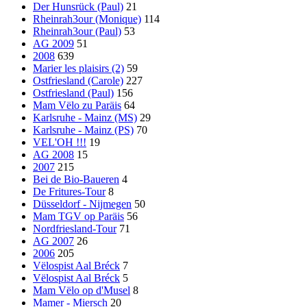
Der Hunsrück (Paul)
21
Rheinrah3our (Monique)
114
Rheinrah3our (Paul)
53
AG 2009
51
2008
639
Marier les plaisirs (2)
59
Ostfriesland (Carole)
227
Ostfriesland (Paul)
156
Mam Vëlo zu Paräis
64
Karlsruhe - Mainz (MS)
29
Karlsruhe - Mainz (PS)
70
VEL'OH !!!
19
AG 2008
15
2007
215
Bei de Bio-Baueren
4
De Fritures-Tour
8
Düsseldorf - Nijmegen
50
Mam TGV op Paräis
56
Nordfriesland-Tour
71
AG 2007
26
2006
205
Vëlospist Aal Bréck
7
Vëlospist Aal Bréck
5
Mam Vëlo op d'Musel
8
Mamer - Miersch
20