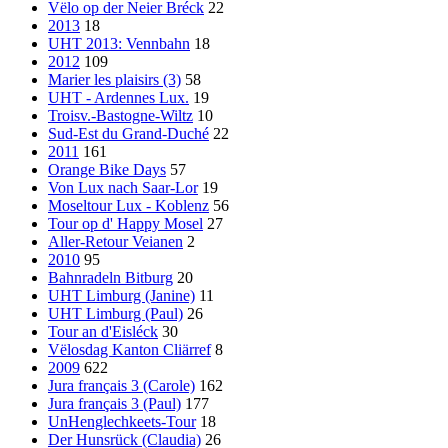
Vëlo op der Neier Bréck
22
2013
18
UHT 2013: Vennbahn
18
2012
109
Marier les plaisirs (3)
58
UHT - Ardennes Lux.
19
Troisv.-Bastogne-Wiltz
10
Sud-Est du Grand-Duché
22
2011
161
Orange Bike Days
57
Von Lux nach Saar-Lor
19
Moseltour Lux - Koblenz
56
Tour op d' Happy Mosel
27
Aller-Retour Veianen
2
2010
95
Bahnradeln Bitburg
20
UHT Limburg (Janine)
11
UHT Limburg (Paul)
26
Tour an d'Eisléck
30
Vëlosdag Kanton Cliärref
8
2009
622
Jura français 3 (Carole)
162
Jura français 3 (Paul)
177
UnHenglechkeets-Tour
18
Der Hunsrück (Claudia)
26