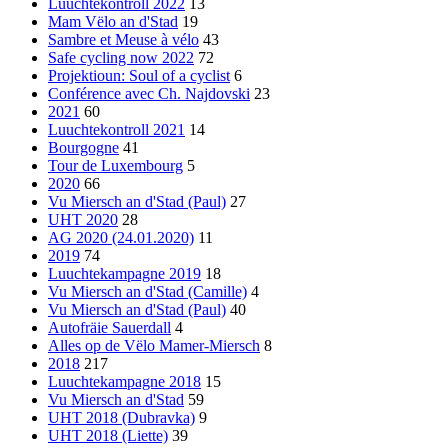
Luuchtekontroll 2022
13
Mam Vëlo an d'Stad
19
Sambre et Meuse à vélo
43
Safe cycling now 2022
72
Projektioun: Soul of a cyclist
6
Conférence avec Ch. Najdovski
23
2021
60
Luuchtekontroll 2021
14
Bourgogne
41
Tour de Luxembourg
5
2020
66
Vu Miersch an d'Stad (Paul)
27
UHT 2020
28
AG 2020 (24.01.2020)
11
2019
74
Luuchtekampagne 2019
18
Vu Miersch an d'Stad (Camille)
4
Vu Miersch an d'Stad (Paul)
40
Autofräie Sauerdall
4
Alles op de Vëlo Mamer-Miersch
8
2018
217
Luuchtekampagne 2018
15
Vu Miersch an d'Stad
59
UHT 2018 (Dubravka)
9
UHT 2018 (Liette)
39