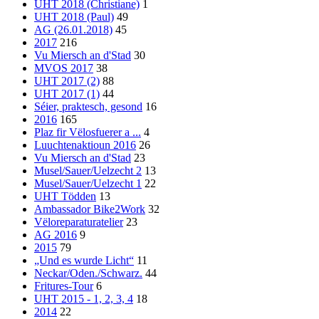
UHT 2018 (Christiane)
1
UHT 2018 (Paul)
49
AG (26.01.2018)
45
2017
216
Vu Miersch an d'Stad
30
MVOS 2017
38
UHT 2017 (2)
88
UHT 2017 (1)
44
Séier, praktesch, gesond
16
2016
165
Plaz fir Vëlosfuerer a ...
4
Luuchtenaktioun 2016
26
Vu Miersch an d'Stad
23
Musel/Sauer/Uelzecht 2
13
Musel/Sauer/Uelzecht 1
22
UHT Tödden
13
Ambassador Bike2Work
32
Vëloreparaturatelier
23
AG 2016
9
2015
79
„Und es wurde Licht“
11
Neckar/Oden./Schwarz.
44
Fritures-Tour
6
UHT 2015 - 1, 2, 3, 4
18
2014
22