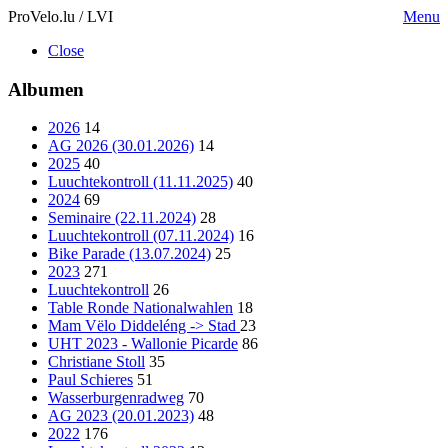
ProVelo.lu / LVI
Menu
Close
Albumen
2026
14
AG 2026 (30.01.2026)
14
2025
40
Luuchtekontroll (11.11.2025)
40
2024
69
Seminaire (22.11.2024)
28
Luuchtekontroll (07.11.2024)
16
Bike Parade (13.07.2024)
25
2023
271
Luuchtekontroll
26
Table Ronde Nationalwahlen
18
Mam Vëlo Diddeléng -> Stad
23
UHT 2023 - Wallonie Picarde
86
Christiane Stoll
35
Paul Schieres
51
Wasserburgenradweg
70
AG 2023 (20.01.2023)
48
2022
176