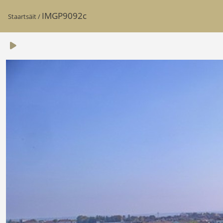
IMGP9092c
Staartsäit
/